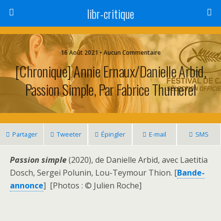
libr-critique
16 Août 2021 • Aucun Commentaire
[Chronique] Annie Ernaux/Danielle Arbid,
Passion Simple, Par Fabrice Thumerel
Partager
Tweeter
Épingler
E-mail
SMS
Passion simple
(2020), de Danielle Arbid, avec Laetitia
Dosch, Sergei Polunin, Lou-Teymour Thion. [
Bande-
annonce
] [Photos : © Julien Roche]