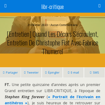
libr-critique
21 Février 2023 • Aucun Commentaire
[Entretien] Quand Les Décors S’écroulent,
Entretien De Christophe Fiat Avec Fabrice
Thumerel
Partager
Tweeter
Épingler
E-mail
SMS
FT.
Une petite quinzaine d’années après un premier
Grand entretien sur LIBR-CRITIQUE, à l’époque de
Stephen King forever
(
« Portrait de l’écrivain en
antihéros »
), je suis heureux de te retrouver sur