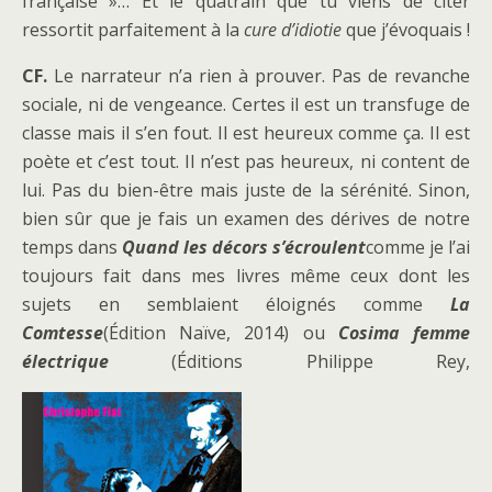
française »… Et le quatrain que tu viens de citer
ressortit parfaitement à la
cure d’idiotie
que j’évoquais !
CF.
Le narrateur n’a rien à prouver. Pas de revanche
sociale, ni de vengeance. Certes il est un transfuge de
classe mais il s’en fout. Il est heureux comme ça. Il est
poète et c’est tout. Il n’est pas heureux, ni content de
lui. Pas du bien-être mais juste de la sérénité. Sinon,
bien sûr que je fais un examen des dérives de notre
temps dans
Quand les décors s’écroulent
comme je l’ai
toujours fait dans mes livres même ceux dont les
sujets en semblaient éloignés comme
La
Comtesse
(Édition Naïve, 2014) ou
Cosima femme
électrique
(Éditions Philippe Rey,