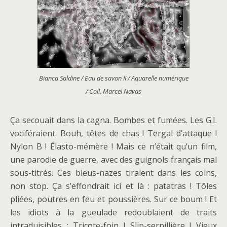
Bianca Saldine / Eau de savon II / Aquarelle numérique
/ Coll. Marcel Navas
Ça secouait dans la cagna. Bombes et fumées. Les G.I.
vociféraient. Bouh, têtes de chas ! Tergal d’attaque !
Nylon B ! Élasto-mémère ! Mais ce n’était qu’un film,
une parodie de guerre, avec des guignols français mal
sous-titrés. Ces bleus-nazes tiraient dans les coins,
non stop. Ça s’effondrait ici et là : patatras ! Tôles
pliées, poutres en feu et poussières. Sur ce boum ! Et
les idiots à la gueulade redoublaient de traits
intraduisibles : Tricote-foin ! Slip-serpillière ! Vieux