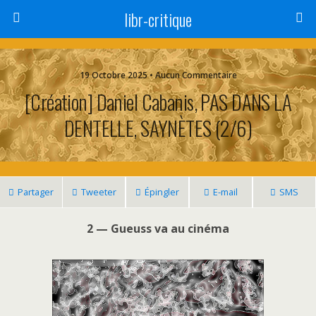
libr-critique
19 Octobre 2025 • Aucun Commentaire
[Création] Daniel Cabanis, PAS DANS LA
DENTELLE, SAYNÈTES (2/6)
Partager
Tweeter
Épingler
E-mail
SMS
2 — Gueuss va au cinéma