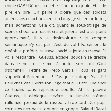
chintz OAB ! Dépose-ruflette ! Torchon à jouir ! Etc. : de
pire en pire. On peine à croire que des soldats
américains en action aient un langage si peu ordurier,
mais admettons. Cela dit, quand le sous-titrage de
scènes chocs, où fusent cris et jurons, est à ce point
approximatif, il y a désinvolture : le compte
sémantique n’y est pas, c’est du vol ! Forcément le
cinéphile pur/dur, ce travail bâclé le jette en transe. Et
voilà l’esclandre : Gueuss, excédé, soudain se dresse
dans le noir et se met à hurler son soûl. Gant
d’sommeil ! Tétine de Frédo Garcia ! Tous les gars
s’appellent Pattemouille ! T’as que six draps Yves R !
Paul chez Vita ! Serre ton linge chaud ! Et etc. Il balance
ce hachis sans reprendre souffle. Ah le pauvre
Gueuss, il débloque sévère. La lumière s’étant
rallumée, j’essaie de le rasseoir. Trop tard. Des pop-
cornistes néo-nazis l’ont pris en grippe : Salaud ! Raca !